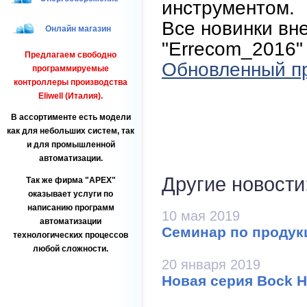
инструментом.
Все новинки вн
Онлайн магазин
"Errecom_2016"
Предлагаем свободно
Обновленный п
программируемые
контроллеры производства
Eliwell (Италия).
В ассортименте есть модели
как для небольших систем, так
и для промышленной
автоматизации.
Другие новости
Так же фирма
APEX
оказывает услуги по
написанию программ
10 мая 2019
автоматизации
Семинар по проду
технологических процессов
любой сложности.
20 января 2019
Новая серия Bock 