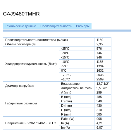
CAJ9480TMHR
Технические данные
Производительность
Размеры
Производительность вентилятора (м/час)
1130
Объем ресивера (л)
2,35
-25°С
576
-20°С
746
-15°С
946
-10°С
1155
Холодопроизводительность (Ватт)
-5°С
1394
0°С
1632
+7,2°С
2036
+10°С
2509
Всасывание
12,7 1/2"
Диаметр патрубков
Жидкостной вентиль
9,5 3/8"
A (mm)
299
B (mm)
485
C (mm)
340
Габаритные размеры
D (mm)
430
E (mm)
310
F (mm)
385
Pabs (W)
908
Напряжение F 220V / 240V - 50 Hz
In (A)
4,21
Im (A)
6,07