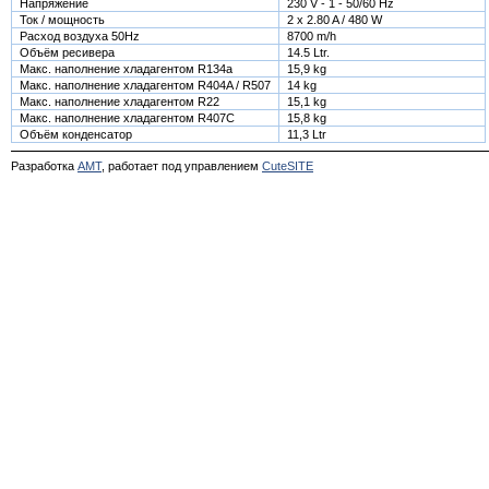
Напряжение
230 V - 1 - 50/60 Hz
Ток / мощность
2 x 2.80 A / 480 W
Расход воздуха 50Hz
8700 m/h
Объём ресивера
14.5 Ltr.
Макс. наполнение хладагентом R134a
15,9 kg
Макс. наполнение хладагентом R404A / R507
14 kg
Макс. наполнение хладагентом R22
15,1 kg
Макс. наполнение хладагентом R407C
15,8 kg
Объём конденсатор
11,3 Ltr
Разработка
АМТ
, работает под управлением
CuteSITE