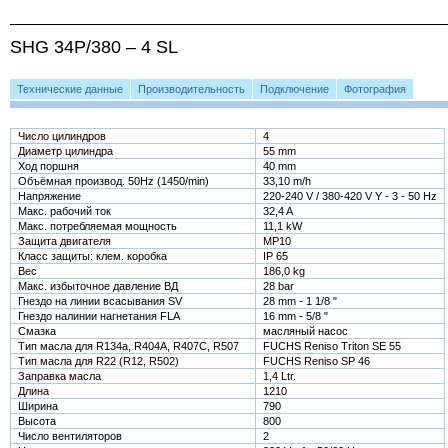
SHG 34P/380 – 4 SL
Технические данные
Производительность
Подключение
Фотография
Число цилиндров
4
Диаметр цилиндра
55 mm
Ход поршня
40 mm
Объёмная производ. 50Hz (1450/min)
33,10 m/h
Напряжение
220-240 V / 380-420 V Y - 3 - 50 Hz
Макс. рабочий ток
32,4 A
Макс. потребляемая мощность
11,1 kW
Защита двигателя
MP10
Класс защиты: клем. коробка
IP 65
Вес
186,0 kg
Макс. избыточное давление ВД
28 bar
Гнездо на линии всасывания SV
28 mm - 1 1/8 "
Гнездо налинии нагнетания FLA
16 mm - 5/8 "
Смазка
масляный насос
Тип масла для R134a, R404A, R407C, R507
FUCHS Reniso Triton SE 55
Тип масла для R22 (R12, R502)
FUCHS Reniso SP 46
Заправка масла
1,4 Ltr.
Длина
1210
Ширина
790
Высота
800
Число вентиляторов
2