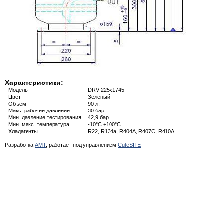
Характеристики:
Модель
DRV 225x1745
Цвет
Зелёный
Объём
90 л.
Макс. рабочее давление
30 бар
Мин. давление тестирования
42,9 бар
Мин. макс. температура
-10°С +100°С
Хладагенты
R22, R134a, R404A, R407C, R410A
Разработка
АМТ
, работает под управлением
CuteSITE