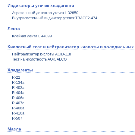
Индикаторы утечек хладагента
Аэрозольный детектор утечек L 32850
Внутрисистемный индикатор утечек TRACE2-474
Лента
Клейкая лента L 44099
Кислотный тест и нейтрализатор кислоты в холодильных
Нейтрализатор кислоты ACID-118
Тест на кислотность AOK, ALCO
Хладагенты
R-22
R-134a
R-402a
R-404a
R-406a
R-407c
R-408a
R-410a
R-507
Масла