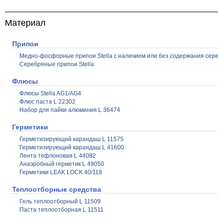
Материал
Припои
Медно-фосфорные припои Stella с наличием или без содержания сер
Серебряные припои Stella
Флюсы
Флюсы Stella AG1/AG4
Флюс паста L 22302
Набор для пайки алюминия L 36474
Герметики
Герметизирующий карандаш L 11575
Герметизирующий карандаш L 41600
Лента тефлоновая L 44082
Анаэробный герметик L 49050
Герметики LEAK LOCK 40/118
Теплоотборные средства
Гель теплоотборный L 11509
Паста теплоотборная L 11511