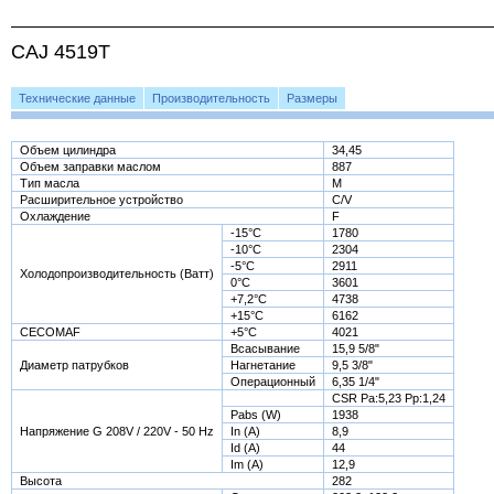
CAJ 4519T
Технические данные
Производительность
Размеры
Объем цилиндра
34,45
Объем заправки маслом
887
Тип масла
M
Расширительное устройство
C/V
Охлаждение
F
-15°С
1780
-10°С
2304
-5°С
2911
Холодопроизводительность (Ватт)
0°С
3601
+7,2°С
4738
+15°С
6162
CECOMAF
+5°С
4021
Всасывание
15,9 5/8"
Диаметр патрубков
Нагнетание
9,5 3/8"
Операционный
6,35 1/4"
CSR Pa:5,23 Pp:1,24
Pabs (W)
1938
Напряжение G 208V / 220V - 50 Hz
In (A)
8,9
Id (A)
44
Im (A)
12,9
Высота
282