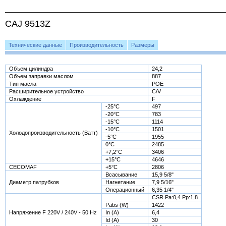
CAJ 9513Z
Технические данные
Производительность
Размеры
Объем цилиндра
24,2
Объем заправки маслом
887
Тип масла
POE
Расширительное устройство
C/V
Охлаждение
F
-25°С
497
-20°С
783
-15°С
1114
-10°С
1501
Холодопроизводительность (Ватт)
-5°С
1955
0°С
2485
+7,2°С
3406
+15°С
4646
CECOMAF
+5°С
2806
Всасывание
15,9 5/8"
Диаметр патрубков
Нагнетание
7,9 5/16"
Операционный
6,35 1/4"
CSR Pa:0,4 Pp:1,8
Pabs (W)
1422
Напряжение F 220V / 240V - 50 Hz
In (A)
6,4
Id (A)
30