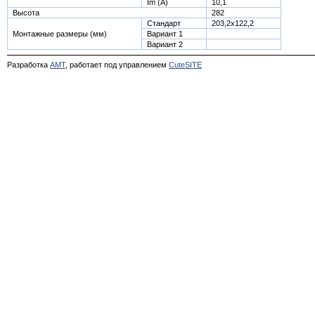
Im (A)
10,1
Высота
282
Стандарт
203,2x122,2
Монтажные размеры (мм)
Вариант 1
Вариант 2
Разработка
АМТ
, работает под управлением
CuteSITE