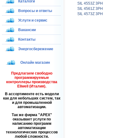
Каталоги
SIL 4553Z 3PH
SIL 4561Z 3PH
Вопросы и ответы
SIL 4573Z 3PH
Услуги и сервис
Вакансии
Контакты
Энергосбережение
Онлайн магазин
Предлагаем свободно
программируемые
контроллеры производства
Eliwell (Италия).
В ассортименте есть модели
как для небольших систем, так
и для промышленной
автоматизации.
Так же фирма
APEX
оказывает услуги по
написанию программ
автоматизации
технологических процессов
любой сложности.