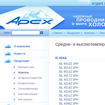
отдел п
поиск
Главная
Продукция
Агрегаты
Sile
Средне- и высокотемпе
О компании
Новости
R-404A
Продукция
SIL 9510Z 1PH
Компрессоры
SIL 9513Z 1PH
SIL 9513Z 3PH
Агрегаты
SIL 4517Z 1PH
Воздухоохладители
SIL 4517Z 3PH
Конденсаторы
SIL 4519Z 1PH
SIL 4519Z 3PH
Теплообменники
SIL 4524Z 3PH
Комплектующие
SIL 4531Z 3PH
Инструмент
SIL 4540Z 3PH
SIL 4546Z 3PH