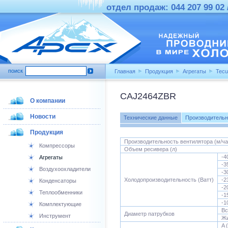
отдел продаж: 044 207 99 02 /
поиск
Главная
Продукция
Агрегаты
Tecu
CAJ2464ZBR
О компании
Новости
Технические данные
Производительн
Продукция
Производительность вентилятора (м/ча
Компрессоры
Объем ресивера (л)
-4
Агрегаты
-3
Воздухоохладители
-3
Холодопроизводительность (Ватт)
-2
Конденсаторы
-2
Теплообменники
-1
-1
Комплектующие
Вс
Диаметр патрубков
Инструмент
Жи
A 