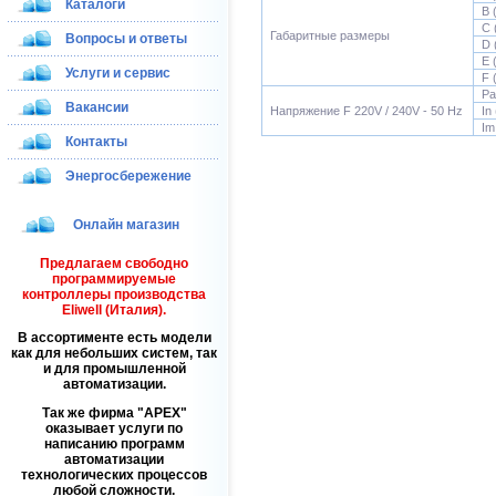
Каталоги
B 
C 
Габаритные размеры
Вопросы и ответы
D 
E 
Услуги и сервис
F 
Pa
Вакансии
Напряжение F 220V / 240V - 50 Hz
In
Im
Контакты
Энергосбережение
Онлайн магазин
Предлагаем свободно
программируемые
контроллеры производства
Eliwell (Италия).
В ассортименте есть модели
как для небольших систем, так
и для промышленной
автоматизации.
Так же фирма
APEX
оказывает услуги по
написанию программ
автоматизации
технологических процессов
любой сложности.