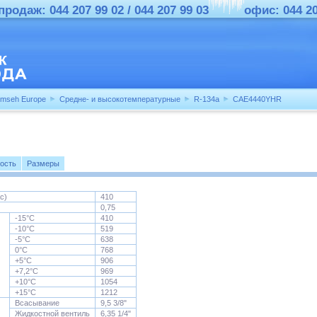
родаж: 044 207 99 02 / 044 207 99 03
офис: 044 2
mseh Europe
Средне- и высокотемпературные
R-134a
CAE4440YHR
ость
Размеры
с)
410
0,75
-15°С
410
-10°С
519
-5°С
638
0°С
768
+5°С
906
+7,2°С
969
+10°С
1054
+15°С
1212
Всасывание
9,5 3/8"
Жидкостной вентиль
6,35 1/4"