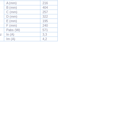
A (mm)
216
B (mm)
404
C (mm)
257
D (mm)
322
E (mm)
195
F (mm)
240
Pabs (W)
571
Hz
In (A)
3,3
Im (A)
4,2