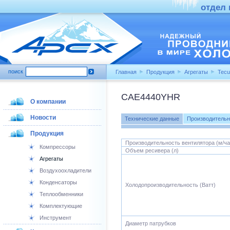
отдел п
поиск
Главная
Продукция
Агрегаты
Tecu
CAE4440YHR
О компании
Новости
Технические данные
Производительн
Продукция
Производительность вентилятора (м/ча
Компрессоры
Объем ресивера (л)
Агрегаты
Воздухоохладители
Конденсаторы
Холодопроизводительность (Ватт)
Теплообменники
Комплектующие
Инструмент
Диаметр патрубков