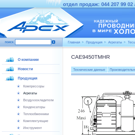
отдел продаж: 044 207 99 02 /
поиск
Главная
Продукция
Агрегаты
Tecu
CAE9450TMHR
О компании
Новости
Технические данные
Производительн
Продукция
Компрессоры
Агрегаты
Воздухоохладители
Конденсаторы
Теплообменники
Комплектующие
Инструмент