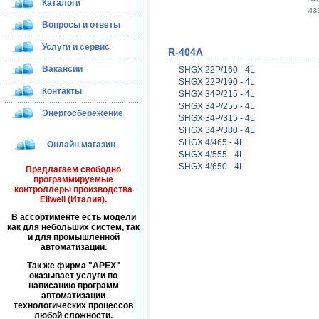
Каталоги
из
Вопросы и ответы
Услуги и сервис
R-404A
Вакансии
SHGX 22P/160 - 4L
SHGX 22P/190 - 4L
Контакты
SHGX 34P/215 - 4L
SHGX 34P/255 - 4L
Энергосбережение
SHGX 34P/315 - 4L
SHGX 34P/380 - 4L
SHGX 4/465 - 4L
Онлайн магазин
SHGX 4/555 - 4L
SHGX 4/650 - 4L
Предлагаем свободно
программируемые
контроллеры производства
Eliwell (Италия).
В ассортименте есть модели
как для небольших систем, так
и для промышленной
автоматизации.
Так же фирма
APEX
оказывает услуги по
написанию программ
автоматизации
технологических процессов
любой сложности.