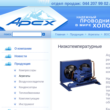
отдел продаж: 044 207 99 02 /
поиск
Главная
Продукция
Агрегаты
BO
Низкотемпературные
О компании
Аг
Новости
ре
ко
Продукция
ко
Компрессоры
ко
Агрегаты
Ни
Воздухоохладители
R5
ра
Конденсаторы
те
Теплообменники
Пр
те
Комплектующие
об
Инструмент
Ка