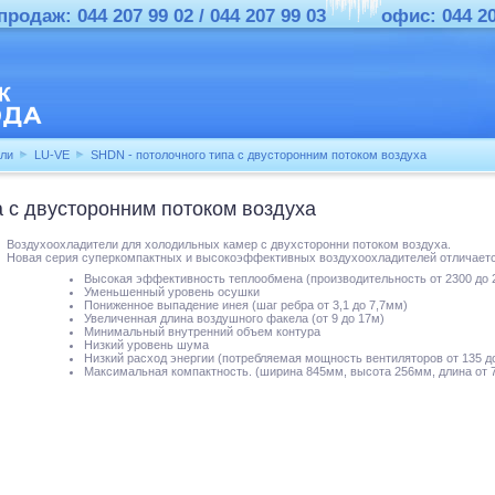
родаж: 044 207 99 02 / 044 207 99 03
офис: 044 2
ели
LU-VE
SHDN - потолочного типа с двусторонним потоком воздуха
а с двусторонним потоком воздуха
Воздухоохладители для холодильных камер с двухсторонни потоком воздуха.
Новая серия суперкомпактных и высокоэффективных воздухоохладителей отличает
Высокая эффективность теплообмена (производительность от 2300 до 
Уменьшенный уровень осушки
Пониженное выпадение инея (шаг ребра от 3,1 до 7,7мм)
Увеличенная длина воздушного факела (от 9 до 17м)
Минимальный внутренний объем контура
Низкий уровень шума
Низкий расход энергии (потребляемая мощность вентиляторов от 135 до
Максимальная компактность. (ширина 845мм, высота 256мм, длина от 