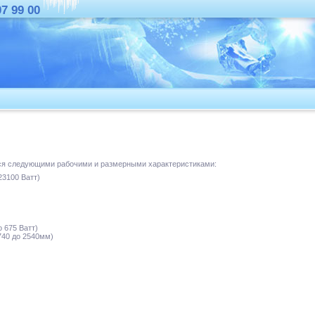
07 99 00
ся следующими рабочими и размерными характеристиками:
23100 Ватт)
 675 Ватт)
740 до 2540мм)