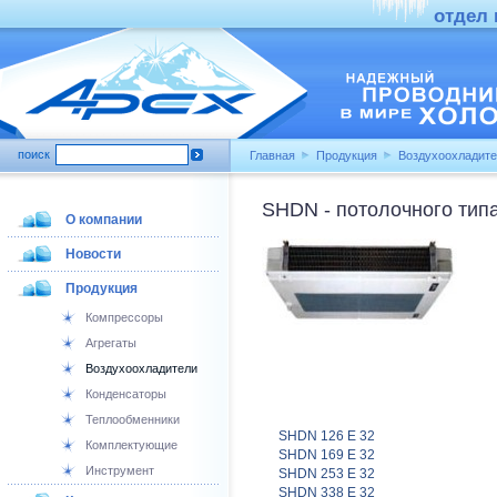
отдел п
поиск
Главная
Продукция
Воздухоохладит
SHDN - потолочного тип
О компании
Новости
Продукция
Компрессоры
Агрегаты
Воздухоохладители
Конденсаторы
Теплообменники
SHDN 126 E 32
Комплектующие
SHDN 169 E 32
Инструмент
SHDN 253 E 32
SHDN 338 E 32