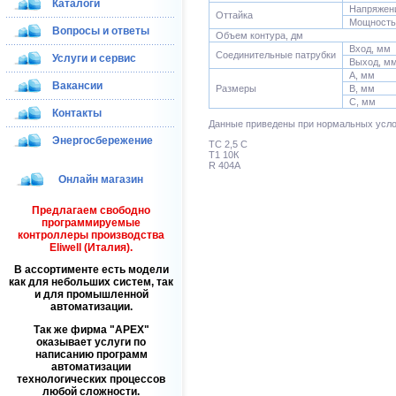
Каталоги
Напряжени
Оттайка
Мощность 
Вопросы и ответы
Объем контура, дм
Вход, мм
Соединительные патрубки
Услуги и сервис
Выход, м
А, мм
Вакансии
Размеры
В, мм
С, мм
Контакты
Данные приведены при нормальных усл
Энергосбережение
ТС 2,5 С
Т1 10К
R 404A
Онлайн магазин
Предлагаем свободно
программируемые
контроллеры производства
Eliwell (Италия).
В ассортименте есть модели
как для небольших систем, так
и для промышленной
автоматизации.
Так же фирма
APEX
оказывает услуги по
написанию программ
автоматизации
технологических процессов
любой сложности.