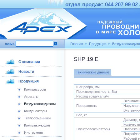
отдел продаж: 044 207 99 02 /
поиск
Главная
Продукция
Воздухоохладит
SHP 19 E
О компании
Новости
Технические данные
Продукция
Шаг ребра, мм
Компрессоры
Производительность, Ватт
Расход воздуха, м/ч
Агрегаты
Эквивален
Воздухоохладители
Поверхность
Наружная
Внутрення
Конденсаторы
Вес, кг
Теплообменники
Диаметр,
Количест
Комплектующие
Электровентиляторы
Напряжен
Инструмент
Потребляе
Рабочий т