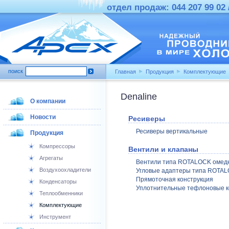
отдел продаж: 044 207 99 02 /
поиск
Главная
Продукция
Комплектующие
Denaline
О компании
Новости
Ресиверы
Ресиверы вертикальные
Продукция
Компрессоры
Вентили и клапаны
Агрегаты
Вентили типа ROTALOCK омед
Воздухоохладители
Угловые адаптеры типа ROTA
Прямоточная конструкция
Конденсаторы
Уплотнительные тефлоновые ко
Теплообменники
Комплектующие
Инструмент