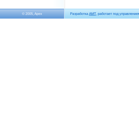
© 2005, Apex
Разработка
АМТ
, работает под управлени