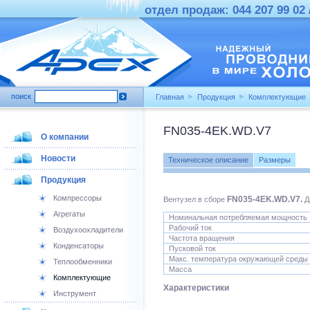
отдел продаж: 044 207 99 02 /
поиск
Главная
Продукция
Комплектующие
FN035-4EK.WD.V7
О компании
Новости
Техническое описание
Размеры
Продукция
Компрессоры
FN035-4EK.WD.V7.
Вентузел в сборе
Д
Агрегаты
Номинальная потребляемая мощность
Рабочий ток
Воздухоохладители
Частота вращения
Конденсаторы
Пусковой ток
Макс. температура окружающей среды
Теплообменники
Масса
Комплектующие
Характеристики
Инструмент