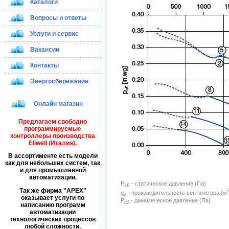
Каталоги
Вопросы и ответы
Услуги и сервис
Вакансии
Контакты
Энергосбережение
Онлайн магазин
Предлагаем свободно
программируемые
контроллеры производства
Eliwell (Италия).
В ассортименте есть модели
как для небольших систем, так
и для промышленной
автоматизации.
P
- статическое давление (Па)
sF
Так же фирма
APEX
q
- производительность вентилятора (м
v
оказывает услуги по
P
- динамическое давление (Па)
d2
написанию программ
автоматизации
технологических процессов
любой сложности.