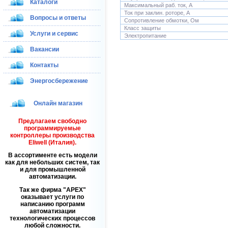
Каталоги
Максимальный раб. ток, А
Ток при заклин. роторе, А
Вопросы и ответы
Сопротивление обмотки, Ом
Класс защиты
Услуги и сервис
Электропитание
Вакансии
Контакты
Энергосбережение
Онлайн магазин
Предлагаем свободно
программируемые
контроллеры производства
Eliwell (Италия).
В ассортименте есть модели
как для небольших систем, так
и для промышленной
автоматизации.
Так же фирма
APEX
оказывает услуги по
написанию программ
автоматизации
технологических процессов
любой сложности.