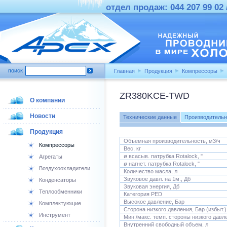
отдел продаж: 044 207 99 02 /
поиск
Главная
Продукция
Компрессоры
ZR380KCE-TWD
О компании
Новости
Технические данные
Производительн
Продукция
Объемная производительность, м3/ч
Компрессоры
Вес, кг
ø всасыв. патрубка Rotalock, "
Агрегаты
ø нагнет. патрубка Rotalock, "
Воздухоохладители
Количество масла, л
Звуковое давл. на 1м., Дб
Конденсаторы
Звуковая энергия, Дб
Теплообменники
Категория PED
Высокое давление, Бар
Комплектующие
Сторона низкого давления, Бар (избыт.)
Инструмент
Мин./макс. темп. стороны низкого давл
Внутренний свободный объем, л