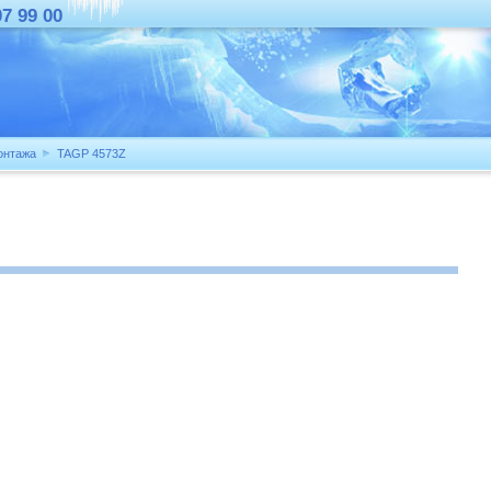
07 99 00
онтажа
TAGP 4573Z