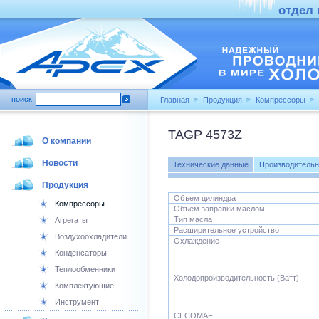
отдел п
поиск
Главная
Продукция
Компрессоры
TAGP 4573Z
О компании
Новости
Технические данные
Производительн
Продукция
Объем цилиндра
Компрессоры
Объем заправки маслом
Тип масла
Агрегаты
Расширительное устройство
Воздухоохладители
Охлаждение
Конденсаторы
Теплообменники
Холодопроизводительность (Ватт)
Комплектующие
Инструмент
CECOMAF