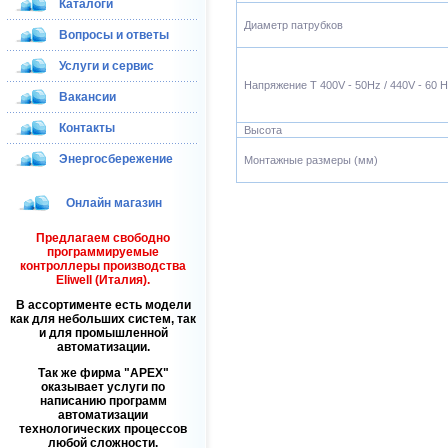
Каталоги
Диаметр патрубков
Вопросы и ответы
Услуги и сервис
Напряжение T 400V - 50Hz / 440V - 60 
Вакансии
Контакты
Высота
Энергосбережение
Монтажные размеры (мм)
Онлайн магазин
Предлагаем свободно
программируемые
контроллеры производства
Eliwell (Италия).
В ассортименте есть модели
как для небольших систем, так
и для промышленной
автоматизации.
Так же фирма
APEX
оказывает услуги по
написанию программ
автоматизации
технологических процессов
любой сложности.