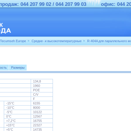
родаж: 044 207 99 02 / 044 207 99 03
офис: 044 2
Tecumseh Europe
Средне- и высокотемпературные
R-404A для параллельного м
ость
Размеры
134,8
1960
POE
C/V
F
-15°С
6155
-10°С
8000
-5°С
10122
0°С
12567
+7,2°С
16755
+15°С
22327
+5°С
14735