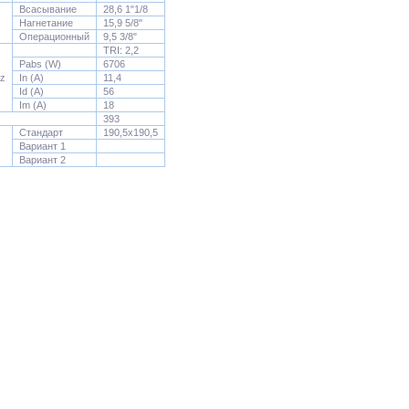
Всасывание
28,6 1"1/8
Нагнетание
15,9 5/8"
Операционный
9,5 3/8"
TRI: 2,2
Pabs (W)
6706
Hz
In (A)
11,4
Id (A)
56
Im (A)
18
393
Стандарт
190,5x190,5
Вариант 1
Вариант 2