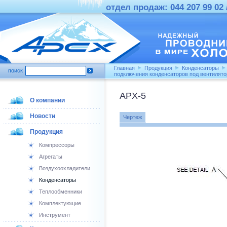
отдел продаж: 044 207 99 02 /
Главная
Продукция
Конденсаторы
поиск
подключения конденсаторов под вентилят
APX-5
О компании
Новости
Чертеж
Продукция
Компрессоры
Агрегаты
Воздухоохладители
Конденсаторы
Теплообменники
Комплектующие
Инструмент