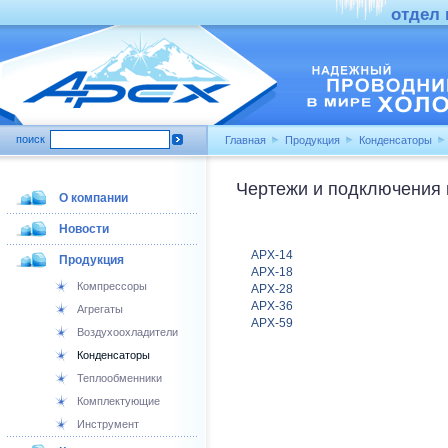
отдел п
поиск
Главная
Продукция
Конденсаторы
Чертежи и подключения 
О компании
Новости
APX-14
Продукция
APX-18
Компрессоры
APX-28
APX-36
Агрегаты
APX-59
Воздухоохладители
Конденсаторы
Теплообменники
Комплектующие
Инструмент