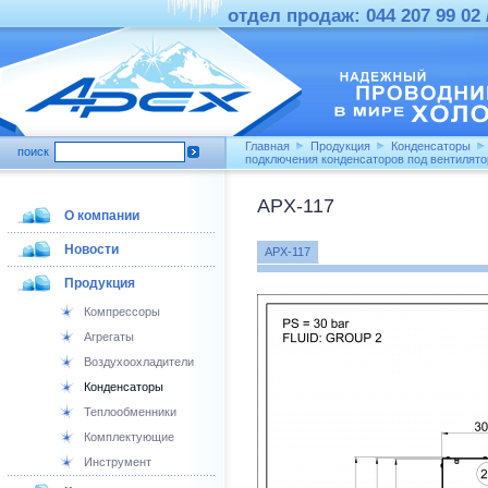
отдел продаж: 044 207 99 02 /
Главная
Продукция
Конденсаторы
поиск
подключения конденсаторов под вентилят
APX-117
О компании
Новости
APX-117
Продукция
Компрессоры
Агрегаты
Воздухоохладители
Конденсаторы
Теплообменники
Комплектующие
Инструмент