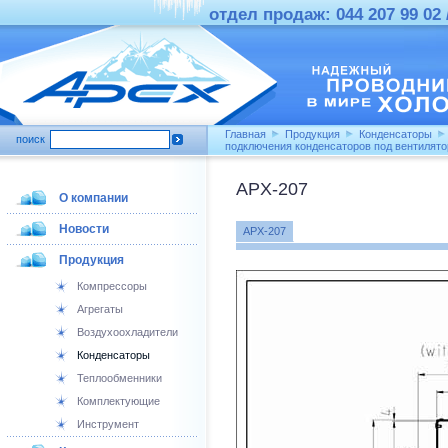
отдел продаж: 044 207 99 02 /
Главная
Продукция
Конденсаторы
поиск
подключения конденсаторов под вентилят
APX-207
О компании
Новости
APX-207
Продукция
Компрессоры
Агрегаты
Воздухоохладители
Конденсаторы
Теплообменники
Комплектующие
Инструмент