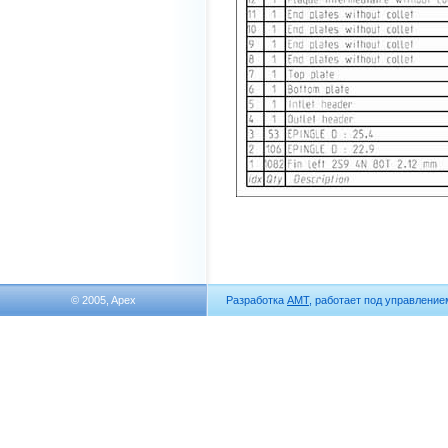
© 2005, Apex
Разработка
АМТ
, работает под управлени