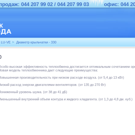
родаж: 044 207 99 02 / 044 207 99 03
офис: 044 2
LU-VE
Диаметр крыльчатки - 330
0
Особо высокая эффективность теплообмена достигается оптимальным сочетанием оре
Новая модель теплообменника дает следующие преимущества:
Повышенная производительность при низком расходе воздуха. (от 5,4 до 13 кВт)
Низкий расход энергии двигателями вентиляторов. (от 135 до 270 Вт)
Пониженный уровень шума. (от 38 до 41 дБ)
Уменьшенный внутренний объем контура и жидкого хладагента. (от 1,3 до 4,8 дм. куб.)