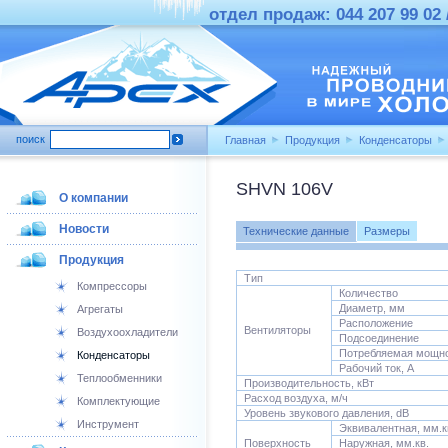
отдел продаж: 044 207 99 02 /
поиск
Главная
Продукция
Конденсаторы
SHVN 106V
О компании
Новости
Технические данные
Размеры
Продукция
Тип
Компрессоры
Количество
Диаметр, мм
Агрегаты
Расположение
Вентиляторы
Воздухоохладители
Подсоединение
Потребляемая мощно
Конденсаторы
Рабочий ток, А
Теплообменники
Производительность, кВт
Расход воздуха, м/ч
Комплектующие
Уровень звукового давления, dB
Инструмент
Эквивалентная, мм.к
Поверхность
Наружная, мм.кв.