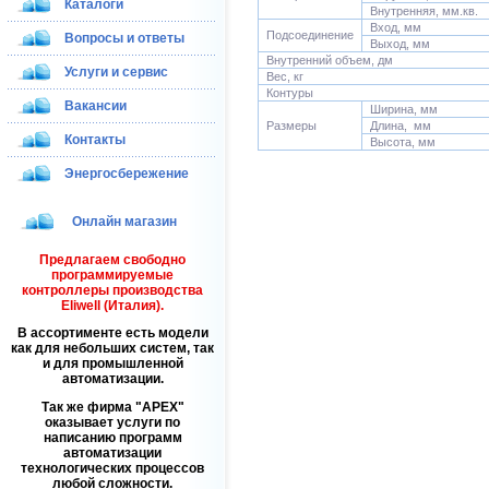
Каталоги
Внутренняя, мм.кв.
Вход, мм
Подсоединение
Вопросы и ответы
Выход, мм
Внутренний объем, дм
Услуги и сервис
Вес, кг
Контуры
Вакансии
Ширина, мм
Размеры
Длина, мм
Контакты
Высота, мм
Энергосбережение
Онлайн магазин
Предлагаем свободно
программируемые
контроллеры производства
Eliwell (Италия).
В ассортименте есть модели
как для небольших систем, так
и для промышленной
автоматизации.
Так же фирма
APEX
оказывает услуги по
написанию программ
автоматизации
технологических процессов
любой сложности.