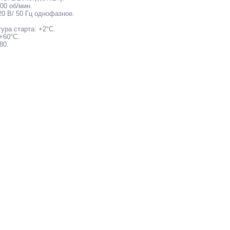
00 об/мин.
0 В/ 50 Гц однофазное.
ра старта: +2°С.
+60°С.
80.