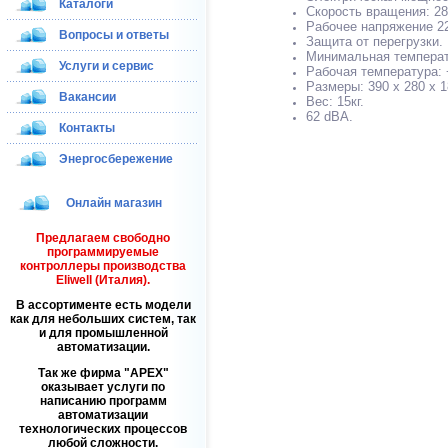
Каталоги
Скорость вращения: 28
Рабочее напряжение 22
Вопросы и ответы
Защита от перегрузки.
Минимальная температу
Услуги и сервис
Рабочая температура: 
Размеры: 390 х 280 х 1
Вакансии
Вес: 15кг.
62 dВА.
Контакты
Энергосбережение
Онлайн магазин
Предлагаем свободно
программируемые
контроллеры производства
Eliwell (Италия).
В ассортименте есть модели
как для небольших систем, так
и для промышленной
автоматизации.
Так же фирма
APEX
оказывает услуги по
написанию программ
автоматизации
технологических процессов
любой сложности.