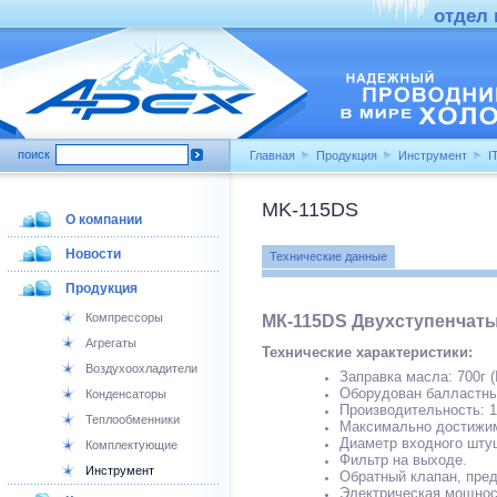
отдел п
поиск
Главная
Продукция
Инструмент
I
MK-115DS
О компании
Новости
Технические данные
Продукция
Компрессоры
МК-115DS Двухступенчат
Агрегаты
Технические характеристики:
Воздухоохладители
Заправка масла: 700г (
Оборудован балластны
Конденсаторы
Производительность: 1
Теплообменники
Максимально достижимы
Диаметр входного штуц
Комплектующие
Фильтр на выходе.
Инструмент
Обратный клапан, пре
Электрическая мощность