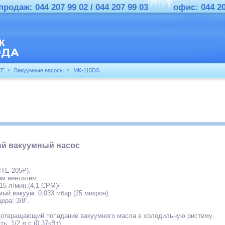
родаж: 044 207 99 02 / 044 207 99 03
офис: 044 2
TE
Вакуумные насосы
MK-115DS
ый вакуумный насос
IТЕ-205Р).
м вентилем.
15 л/мин.(4,1 СРМ)/
й вакуум: 0,033 мбар (25 микрон).
ера: 3/8".
дотвращающий попадание вакуумного масла в холодильную ристему.
: 1/2 л.с.(0,37кВт).