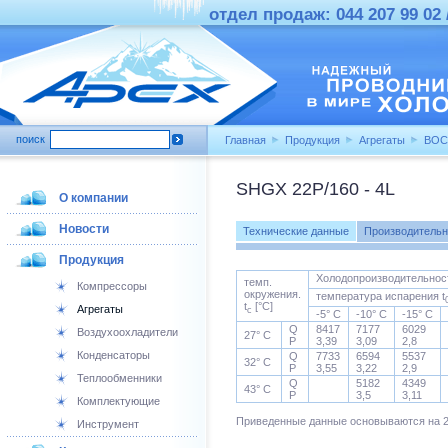
отдел продаж: 044 207 99 02 /
поиск
Главная
Продукция
Агрегаты
BO
SHGX 22P/160 - 4L
О компании
Новости
Технические данные
Производительн
Продукция
Холодопроизводительнос
темп.
Компрессоры
окружения.
температура испарения t
t
[°C]
Агрегаты
c
-5° C
-10° C
-15° C
Q
8417
7177
6029
Воздухоохладители
27° C
P
3,39
3,09
2,8
Конденсаторы
Q
7733
6594
5537
32° C
P
3,55
3,22
2,9
Теплообменники
Q
5182
4349
43° C
P
3,5
3,11
Комплектующие
Приведенные данные основываются на 2
Инструмент