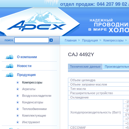
отдел продаж: 044 207 99 02 /
поиск
Главная
Продукция
Компрессоры
CAJ 4492Y
О компании
Новости
Технические данные
Производительн
Продукция
Объем цилиндра
Компрессоры
Объем заправки маслом
Тип масла
Агрегаты
Расширительное устройство
Воздухоохладители
Охлаждение
-1
Конденсаторы
-1
Теплообменники
-5
Холодопроизводительность (Ватт)
0°
Комплектующие
+7
Инструмент
+1
CECOMAF
+5