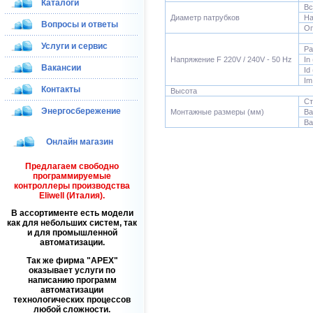
Каталоги
Вс
Диаметр патрубков
На
Вопросы и ответы
Оп
Услуги и сервис
Pa
Напряжение F 220V / 240V - 50 Hz
In
Вакансии
Id
Im
Контакты
Высота
Ст
Энергосбережение
Монтажные размеры (мм)
Ва
Ва
Онлайн магазин
Предлагаем свободно
программируемые
контроллеры производства
Eliwell (Италия).
В ассортименте есть модели
как для небольших систем, так
и для промышленной
автоматизации.
Так же фирма
APEX
оказывает услуги по
написанию программ
автоматизации
технологических процессов
любой сложности.