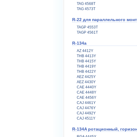
TAG 4568T
TAG 4573T
R-22 для параллельного мон
TAGP 4553T
TAGP 4561T
R-134a
AZ 4412Y
THB 4413Y
THB 4415Y
THB 4419Y
THB 4422Y
AEZ 4425Y
AEZ 4430Y
CAE 4440Y
CAE 4448Y
CAE 4456Y
CAJ 4461Y
CAJ 4476Y
CAJ 4492Y
CAJ 4511Y
R-134A ротационный, горизо
RGA 4445Y