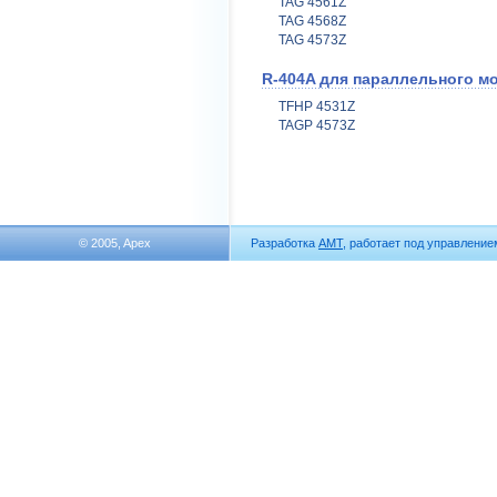
TAG 4561Z
TAG 4568Z
TAG 4573Z
R-404A для параллельного м
TFHP 4531Z
TAGP 4573Z
© 2005, Apex
Разработка
АМТ
, работает под управлени