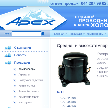
отдел продаж: 044 207 99 02 /
поиск
Главная
Продукция
Компрессоры
Средне- и высокотемпе
О компании
Компр
Новости
овощей
Продукция
имеющ
созда
Компрессоры
станц
Агрегаты
выигры
Воздухоохладители
Конденсаторы
Теплообменники
R-12
Комплектующие
CAE 4440A
CAE 4448A
Инструмент
CAE 4456A