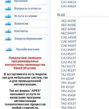
Каталоги
CAJ 4461A
CAJ 4492A
Вопросы и ответы
R-22
Услуги и сервис
AEZ 4425E
Вакансии
AEZ 4430E
AEZ 4440E
Контакты
AEZ 9440T
CAE 4450E
Энергосбережение
CAE 9450T
CAE 9460T
Онлайн магазин
CAJ 9480T
CAJ 9510T
Предлагаем свободно
CAJ 9513T
программируемые
CAJ 4517E
контроллеры производства
TAJ 4517T
Eliwell (Италия).
CAJ 4519T
В ассортименте есть модели
TAJ 4519T
как для небольших систем, так
FH 4524F
и для промышленной
TFH 4524F
автоматизации.
FH 4531F
Так же фирма
APEX
TFH 4531F
оказывает услуги по
TFH 4540F
написанию программ
TAG 4546T
автоматизации
TAG 4553T
технологических процессов
любой сложности.
TAG 4561T