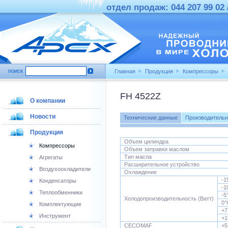
отдел продаж: 044 207 99 02 /
поиск
Главная
Продукция
Компрессоры
FH 4522Z
О компании
Новости
Технические данные
Производительн
Продукция
Объем цилиндра
Компрессоры
Объем заправки маслом
Тип масла
Агрегаты
Расширительное устройство
Воздухоохладители
Охлаждение
-1
Конденсаторы
-1
Теплообменники
-5
Холодопроизводительность (Ватт)
0°
Комплектующие
+7
Инструмент
+1
CECOMAF
+5