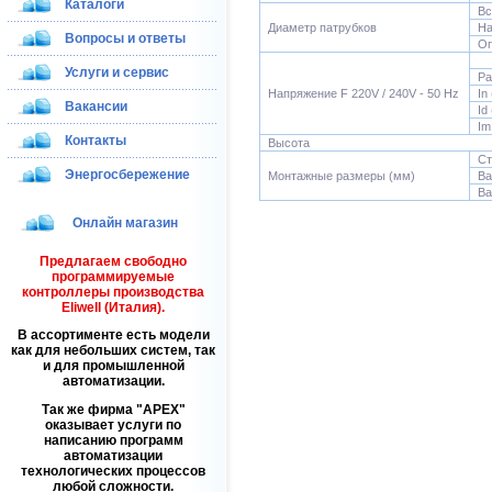
Каталоги
Вс
Диаметр патрубков
На
Вопросы и ответы
Оп
Услуги и сервис
Pa
Напряжение F 220V / 240V - 50 Hz
In
Вакансии
Id
Im
Контакты
Высота
Ст
Энергосбережение
Монтажные размеры (мм)
Ва
Ва
Онлайн магазин
Предлагаем свободно
программируемые
контроллеры производства
Eliwell (Италия).
В ассортименте есть модели
как для небольших систем, так
и для промышленной
автоматизации.
Так же фирма
APEX
оказывает услуги по
написанию программ
автоматизации
технологических процессов
любой сложности.